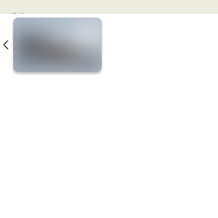
Fyll inn e-post
Postnummer
Jeg ønsker å bli kontaktet på epost,
nyhetsbrev eller telefon med relevant
informasjon om Turufjell, i samtykke med
denne
personvernerklæringen
.
Send