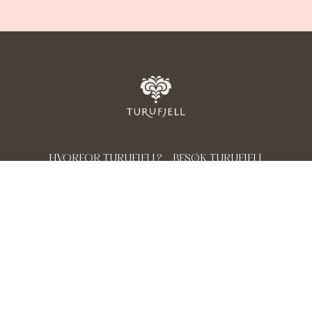
HVORFOR TURUFJELL?
BESØK TURUFJELL
SPØRSMÅL & SVAR
PLUSSFOLK
KONTAKT OSS
Personvern
Copyright © 2026
Powered by
Plyo
- Visuals by
3D Estate