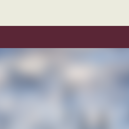
Hvorfor Turufjell?
Besøk Turufjell
Spørsmål 