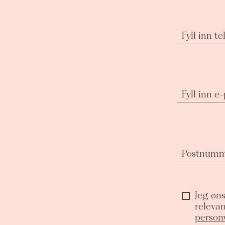
Fyll inn 
Fyll inn e
Postnum
Jeg øns
releva
person