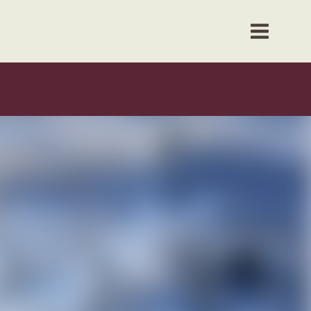
& svar
Plussfolk
Kontakt oss
Meld interesse