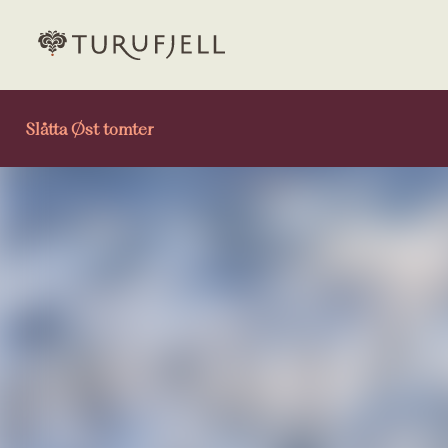
Slåtta Øst tomter