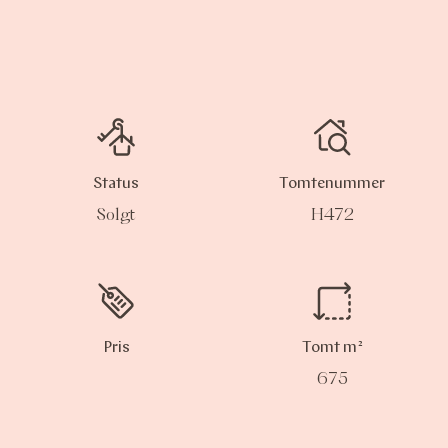
Status
Tomtenummer
Solgt
H472
Pris
Tomt m²
675