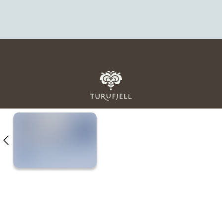
HVORFOR TURUFJELL?
BESØK TURUFJELL
SPØRSMÅL & SVAR
PLUSSFOLK
KONTAKT OSS
Personvern
Copyright © 2026