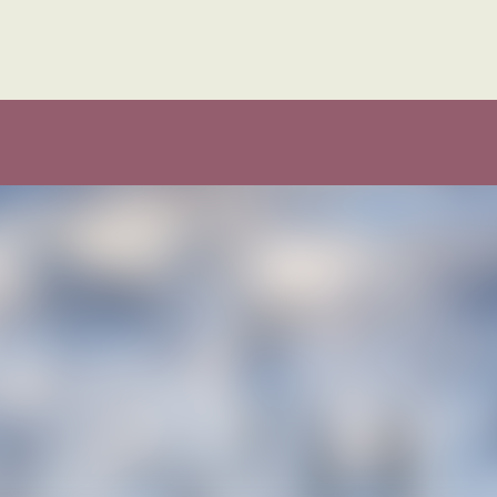
Hvorfor Turufjell?
Besøk Turufjell
Spørsmål 