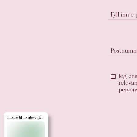
Fyll inn e
Postnum
Jeg øns
releva
person
Tilbake til Tomtevelger