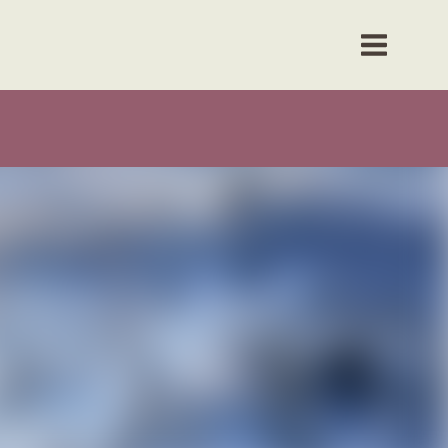
& svar
Plussfolk
Kontakt oss
Meld interesse