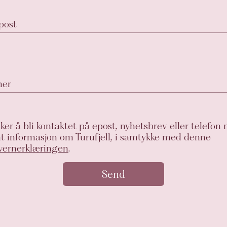
-post
mer
ker å bli kontaktet på epost, nyhetsbrev eller telefon
nt informasjon om Turufjell, i samtykke med denne
vernerklæringen
.
Send