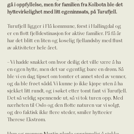
gå i oppfyllelse, men for familien fra Kolbotn ble det
hyttevirkelighet med litt egeninnsats, på Turufjell.
Turufjell ligger i Flå kommune, først i Hallingdal og
er en flott fjelldestinasjon for aktive familier. På få år
har det blitt en liten og koselig fjellandsby med flust
av aktiviteter hele året.
- Vi hadde snakket om hvor deilig det ville være å ha
en egen hytte, men det var egentlig bare en drøm. Så
ble vi en dag tipset om tomter et annet sted av venner,
og da ble frøet sådd. Vi kunne jo ikke kjøpe uten å ha
sjekket litt rundt, og i søket etter tomt fant vi Turufjell.
Det så veldig spennende ut, så vi tok turen opp. Med
nærheten til Oslo og den flotte naturen var vi solgt,
og dro faktisk ikke flere steder, smiler hytteeier
Therese Ekstrøm.
Hun og mannen Martin planla opprinnelig å sjekke