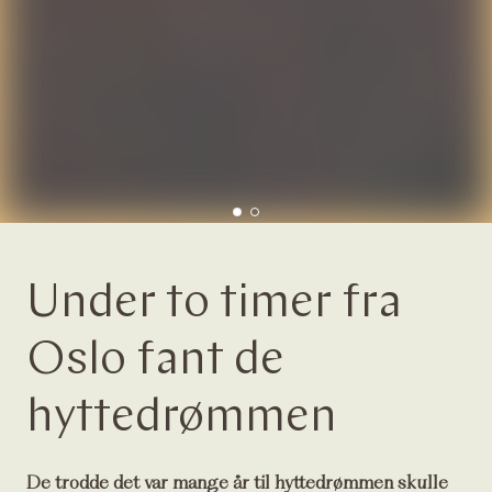
0
1
Under to timer fra
Oslo fant de
hyttedrømmen
De trodde det var mange år til hyttedrømmen skulle