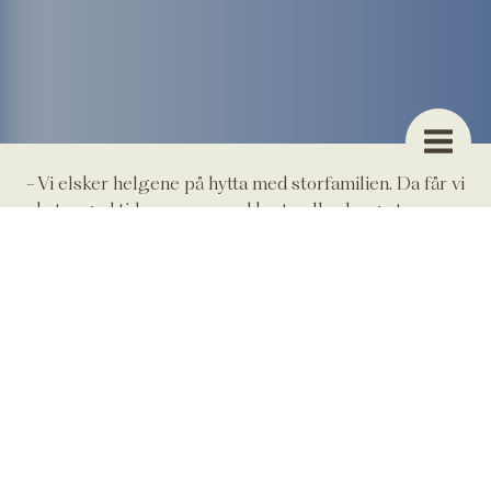
- Vi elsker helgene på hytta med storfamilien. Da får vi
ekstra god tid sammen med korte eller lange turer,
kos ved bålpanna og sene middager som vi lager
sammen.
Interiøret i hytta har de holdt nordisk og lett. Det å
kunne sette sitt eget preg på hytta var viktig for dem.
Martin er selv elektriker, og de valgt en elektroklar
hytte hvor de har satt opp alt det innvendige på
egenhånd. Inspirert av hytter ved sjøen har de valgt en
litt lysere palett enn mange andre velger seg på
fjellet, for det var jo egentlig sjøhytte Therese ønsket