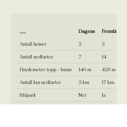
__
Dagens
Fremtidens
Antall heiser
2
5
Antall nedfarter
7
14
Høydemeter topp - bunn
140 m
420 m
Antall km nedfarter
5 km
17 km
Blåpark
Nei
Ja
Musikkløype
Nei
Ja
Snøkanonanlegg
Ja
Ja